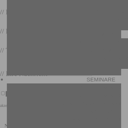
LOF
// Nachname
PASTELLON
TERRAZZO 2.
// E-Mail
METALL
VELATURA GLAS
// Telefon
AUREA METAL
OXIDATIO
// Ihre Nachricht
SEMINARE
WANDSEMINAR
Ich habe die Datenschutzerklärung gelesen und
BODENSEMINAR
IDENTITY COLLECTION
akzeptiere dise.
STRATEGIE & VERKAUF
SEMINAR ÜBERBLICK
Nachricht senden