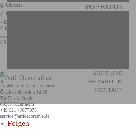
// Adresse
INSPIRATION
// Telefon
ELBPHILHARMONIE HAMBURG
+49 621 49077370
FLUGHAFEN OSLO
// E-Mail
KONGRESSZENTRUM TASHKENT
service@artidecorative.de
LA DISPENSA
// Social Media
PORT SOLLER
Folgen
Folgen
VILLA CARLSHAGEN
ÜBER UNS
SHOWROOM
Logistik und Seminarzentrum
KONTAKT
Cecil-Taylor-Ring 12-18
Tor 73 / 1. Stock
68309 Mannheim
+49 621 49077370
service@artidecorative.de
Folgen